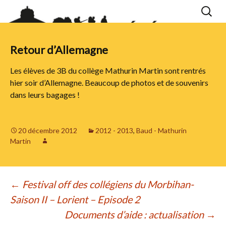
Aller
Recherc
au
contenu
Retour d’Allemagne
Les élèves de 3B du collège Mathurin Martin sont rentrés
hier soir d’Allemagne. Beaucoup de photos et de souvenirs
dans leurs bagages !
20 décembre 2012
2012 - 2013
,
Baud - Mathurin
Martin
Navigation
←
Festival off des collégiens du Morbihan-
Saison II – Lorient – Episode 2
des
Documents d’aide : actualisation
→
articles