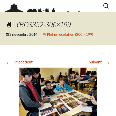
Aller
Recherc
au
contenu
YBO3352-300×199
3 novembre 2014
Pleine résolution (300 × 199)
←
→
Précédent
Suivant