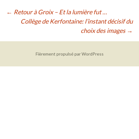
Navigation
←
Retour à Groix – Et la lumière fut …
Collège de Kerfontaine: l’instant décisif du
des
choix des images
→
articles
Fièrement propulsé par WordPress