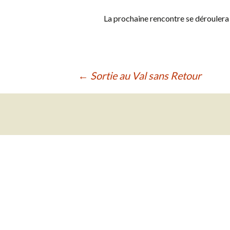
La prochaine rencontre se déroulera 
Navigation
←
Sortie au Val sans Retour
des
articles