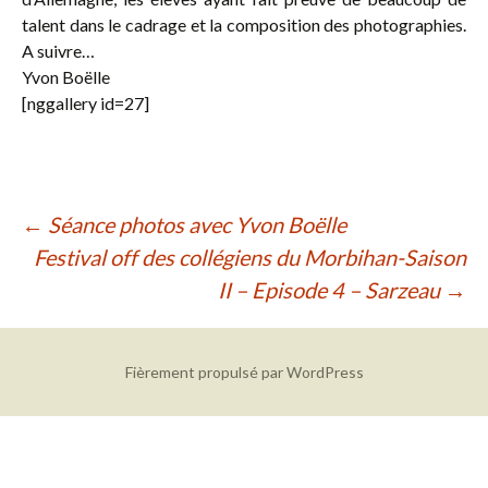
talent dans le cadrage et la composition des photographies.
A suivre…
Yvon Boëlle
[nggallery id=27]
Navigation
←
Séance photos avec Yvon Boëlle
Festival off des collégiens du Morbihan-Saison
des
II – Episode 4 – Sarzeau
→
articles
Fièrement propulsé par WordPress