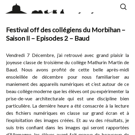
Aller
Recherc
au
contenu
Festival off des collégiens du Morbihan –
Saison II – Episodes 2 – Baud
Vendredi 7 Décembre, j’ai retrouvé avec grand plaisir la
joyeuse classe de troisième du collège Mathurin Martin de
Baud. Nous avons profité de cette belle après-midi
ensoleillée de décembre pour nous familiariser au
maniement des appareils numériques et c’est autour de ce
beau collège moderne que les élèves ont pu expérimenter la
prise-de-vue architecturale qui est une discipline bien
particulière. La dernière heure a été consacrée à la lecture
des fichiers numériques en classe sur grand écran et à
l’exploitation des images créées. Et au vu des résultats, je
suis très confiant dans les images qui seront rapportées
d’Allemagne, les élèves ayant fait preuve de beaucoup de