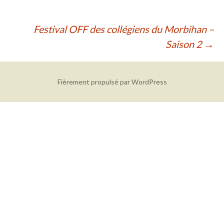
Navigation
Festival OFF des collégiens du Morbihan –
Saison 2
→
des
articles
Fièrement propulsé par WordPress